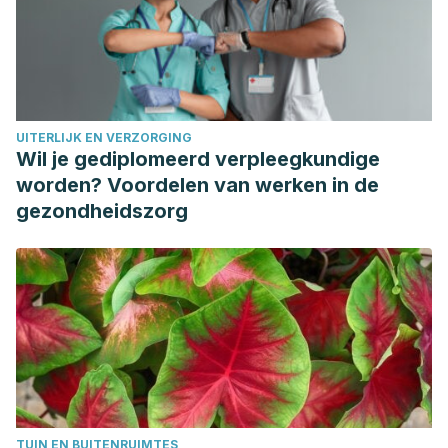
Siddiqui, R. A., Shaikh, S. R., Sech, L. A., Yount, H. R.,
Stillwell, W., & Zaloga, G. P.
(2004). Omega 3-fatty acids:
health benefits and cellular mechanisms of action.
Mini
reviews in medicinal chemistry
,
4
(8), 859-871.
https://www.ingentaconnect.com/content/ben/mrmc/2004/
UITERLIJK EN VERZORGING
ALCALDE, M. T.
(2006). Cuidados del cabello.
OFFARM
,
Wil je gediplomeerd verpleegkundige
25
(11).
worden? Voordelen van werken in de
https://pdfs.semanticscholar.org/7341/03933f8b097e4d709
gezondheidszorg
Astin, J. A.
(1997). Stress reduction through mindfulness
meditation.
Psychotherapy and psychosomatics
,
66
(2), 97-
106.
https://www.karger.com/Article/Abstract/289116
TUIN EN BUITENRUIMTES