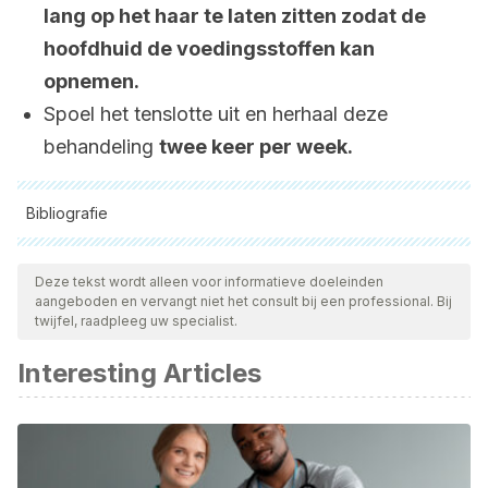
lang op het haar te laten zitten zodat de
hoofdhuid de voedingsstoffen kan
opnemen.
Spoel het tenslotte uit en herhaal deze
behandeling
twee keer per week.
Bibliografie
Alle aangehaalde bronnen zijn grondig gecontroleerd door
ons team om hun kwaliteit, betrouwbaarheid, actualiteit en
Deze tekst wordt alleen voor informatieve doeleinden
aangeboden en vervangt niet het consult bij een professional. Bij
geldigheid te waarborgen. De bibliografie van dit artikel werd
twijfel, raadpleeg uw specialist.
beschouwd als betrouwbaar en wetenschappelijk nauwkeurig.
Interesting Articles
Salcedo Rodríguez GM.
(2018).
Descripción de hallazgos
clínicos, paraclínicos e histológicos en mujeres con pérdida
de pelo de patrón femenino en el servicio de consulta
externa Méderi año 2016-2017.
Universidad del Rosario.