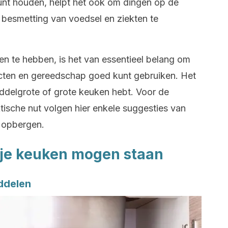
unt houden, helpt het ook om dingen op de
 besmetting van voedsel en ziekten te
n te hebben, is het van essentieel belang om
ucten en gereedschap goed
kunt gebruiken. Het
middelgrote of grote keuken hebt. Voor de
ktische nut volgen hier enkele suggesties van
t opbergen.
n je keuken mogen staan
ddelen