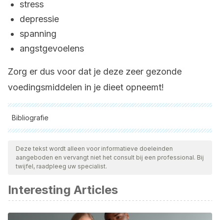
stress
depressie
spanning
angstgevoelens
Zorg er dus voor dat je deze zeer gezonde
voedingsmiddelen in je dieet opneemt!
Bibliografie
Alle aangehaalde bronnen zijn grondig gecontroleerd door
ons team om hun kwaliteit, betrouwbaarheid, actualiteit en
Deze tekst wordt alleen voor informatieve doeleinden
aangeboden en vervangt niet het consult bij een professional. Bij
geldigheid te waarborgen. De bibliografie van dit artikel werd
twijfel, raadpleeg uw specialist.
beschouwd als betrouwbaar en wetenschappelijk nauwkeurig.
Interesting Articles
Shaw G, Lee-Barthel A, Ross ML, Wang B, Baar K. Vitamin
C-enriched gelatin supplementation before intermittent
activity augments collagen synthesis. Am J Clin Nutr. 2017