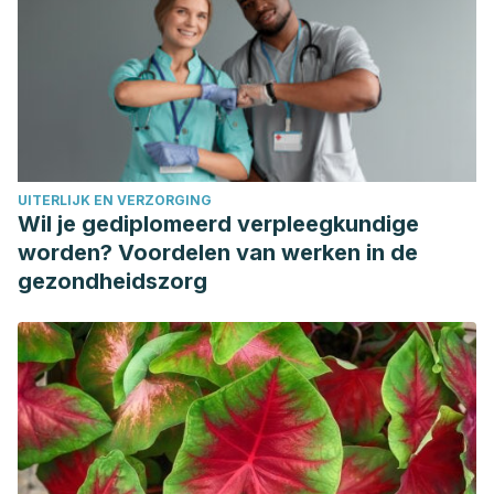
Jan;105(1):136-143. doi: 10.3945/ajcn.116.138594. Epub 2016
Nov 16. PMID: 27852613; PMCID: PMC5183725.
Yu S, Zhu L, Wang K, Yan Y, He J, Ren Y. Green tea
consumption and risk of breast cancer: A systematic review
and updated meta-analysis of case-control studies.
Medicine (Baltimore). 2019 Jul;98(27):e16147. doi:
UITERLIJK EN VERZORGING
10.1097/MD.0000000000016147. PMID: 31277115; PMCID:
Wil je gediplomeerd verpleegkundige
PMC6635178.
worden? Voordelen van werken in de
Zittermann A, Pilz S. Vitamin D and Cardiovascular Disease:
gezondheidszorg
An Update. Anticancer Res. 2019 Sep;39(9):4627-4635.
doi: 10.21873/anticanres.13643. PMID: 31519560.