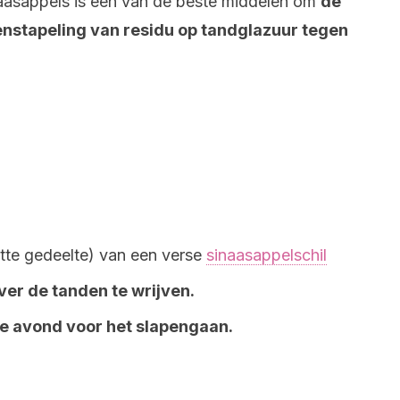
inaasappels is een van de beste middelen om
de
enstapeling van residu op tandglazuur tegen
itte gedeelte) van een verse
sinaasappelschil
ver de tanden te wrijven.
ke avond voor het slapengaan.