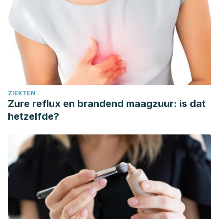
considerations for its use in dermatology.
Molecular
Aspects of Medicine
, 28(5–6), 646–667. Available at:
https://doi.org/10.1016/j.mam.2007.06.001
. Accessed
29/04/2020.
ZIEKTEN
Zure reflux en brandend maagzuur: is dat
hetzelfde?