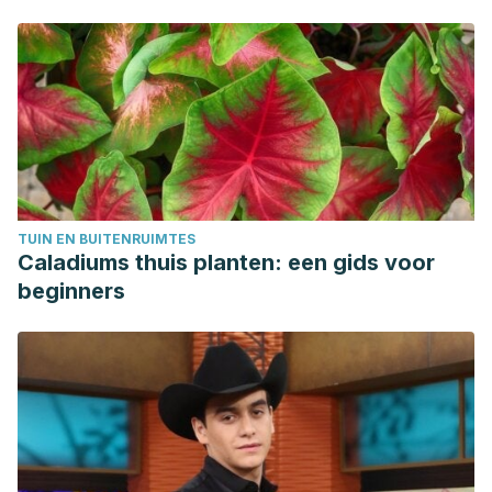
Mohebi, R., Ebrahim-Saraie, H. S., Houri, H., & Heidari, H.
(2018). In vivo Antibacterial and Wound Healing Activities of
Roman Chamomile (Chamaemelum nobile).
Infectious
Disorders – Drug Targets
, 18(1), 41–45. Available at:
https://doi.org/10.2174/1871526516666161230123133
.
Accessed 29/04/2020.
Mayo Clinic (2019). ¿Se puede evitar tener las uñas
partidas? Available at:
https://www.mayoclinic.org/es-
TUIN EN BUITENRUIMTES
es/healthy-lifestyle/adult-health/expert-answers/split-
Caladiums thuis planten: een gids voor
fingernails/faq-20058182
. Accessed 29/04/2020.
beginners
MedlinePlus (2020). Cola de caballo. Available at:
https://medlineplus.gov/spanish/druginfo/natural/843.html
.
Accessed 29/04/2020.
MedlinePlus (2019). Vitamina C. Available at:
https://medlineplus.gov/spanish/ency/article/002404.htm
.
Accessed 29/04/2020.