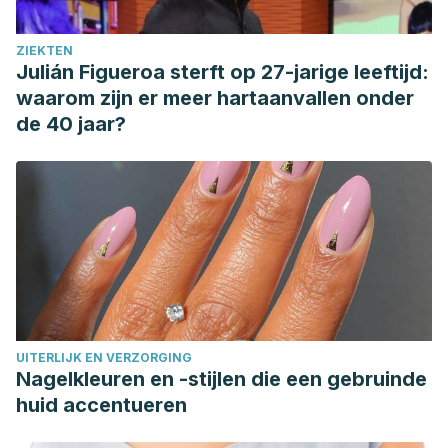
Puertas-Mejía, M. A., Zuleta-Montoya, J. F., & Rivera-
Echeverry, F. (2012). Capacidad antioxidante in vitro de
ZIEKTEN
comfrey (Symphytum officinale L.).
Revista cubana de
Julián Figueroa sterft op 27-jarige leeftijd:
plantas medicinales
,
17
(1), 30-36. Available at:
waarom zijn er meer hartaanvallen onder
http://scielo.sld.cu/scielo.php?pid=S1028-
de 40 jaar?
47962012000100004&script=sci_arttext&tlng=en
.
Accessed 29/04/2020.
Szyszkowska, B., Łepecka-Klusek, C., Kozłowicz, K.,
Jazienicka, I., & Krasowska, D. (2014). The influence of
selected ingredients of dietary supplements on skin
condition.
Advances in Dermatology and Allergology
, 3,
174–181. Available at:
https://doi.org/10.5114/pdia.2014.40919
. Accessed
UITERLIJK EN VERZORGING
29/04/2020.
Nagelkleuren en -stijlen die een gebruinde
Thiele, J. J., & Ekanayake-Mudiyanselage, S. (2007).
huid accentueren
Vitamin E in human skin: Organ-specific physiology and