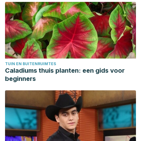
Neeru Bhatt. Et Al. Ginger: A functional herb. (2013).
researchgate.net/publication/257416254_Ginger_A_function
TUIN EN BUITENRUIMTES
Caladiums thuis planten: een gids voor
beginners