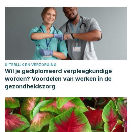
Age-related macular degeneration. The Lancet.
https://doi.org/10.1016/S0140-6736
(18)31550-2
Penfold, P. L., & Provis, J. M. (2005). Macular degeneration.
Macular Degeneration.
https://doi.org/10.1007/b138399
Coleman, H. R., Chan, C. C., Ferris, F. L., & Chew, E. Y.
(2008). Age-related macular degeneration. The Lancet.
https://doi.org/10.1016/S0140-6736
(08)61759-6
Brandl, C., Stark, K. J., Wintergerst, M., Heinemann, M.,
UITERLIJK EN VERZORGING
Heid, I. M., & Finger, R. P. (2016). Epidemiology of age-
Wil je gediplomeerd verpleegkundige
related macular degeneration. Ophthalmologe.
worden? Voordelen van werken in de
https://doi.org/10.1007/s00347-016-0341-6
gezondheidszorg
Ambati, J., & Fowler, B. J. (2012). Mechanisms of age-
related macular degeneration. Neuron.
https://doi.org/10.1016/j.neuron.2012.06.018