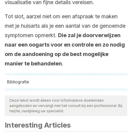
visualisatie van fijne details vereisen.
Tot slot, aarzel niet om een afspraak te maken
met je huisarts als je een aantal van de genoemde
symptomen opmerkt.
Die zal je doorverwijzen
naar een oogarts voor en controle en zo nodig
om de aandoening op de best mogelijke
manier te behandelen
.
Bibliografie
Alle aangehaalde bronnen zijn grondig gecontroleerd door
ons team om hun kwaliteit, betrouwbaarheid, actualiteit en
Deze tekst wordt alleen voor informatieve doeleinden
aangeboden en vervangt niet het consult bij een professional. Bij
geldigheid te waarborgen. De bibliografie van dit artikel werd
twijfel, raadpleeg uw specialist.
beschouwd als betrouwbaar en wetenschappelijk nauwkeurig.
Interesting Articles
Mitchell, P., Liew, G., Gopinath, B., & Wong, T. Y. (2018).