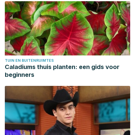
natural remedies for onychomycosis: do they really work?
Cutis.
2016;98(5);E16-E25.
Bodman MA, Krishnamurthy K.
Onychomycosis. [Actualizado 2019 8 de junio]. En:
StatPearls [Internet]. Treasure Island (FL): StatPearls
Publishing; 2019 ene-.
Disponible en:
https://www.ncbi.nlm.nih.gov/books/NBK441853/
TUIN EN BUITENRUIMTES
Woods-Panzaru S, Nelson D, McCollum G, Ballard LM, Millar
Caladiums thuis planten: een gids voor
BC, Maeda Y, Goldsmith CE, Rooney PJ, Loughrey A, Rao
beginners
JR, Moore JE. An examination of antibacterial and
antifungal properties of constituents described in
traditional Ulster cures and remedies. Ulster Med J. 2009;
78(1): 13-15.