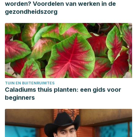
Labrecque F, Potz A, Larouche É, Joyal C. What Is So
worden? Voordelen van werken in de
Appealing About Being Spanked, Flogged, Dominated, or
gezondheidszorg
Restrained? Answers from Practitioners of Sexual
Masochism/Submission. J Sex Res. 2021 May;58(4):409-
423.
Plante RF. Sexual spanking, the self, and the construction
of deviance. J Homosex. 2006;50(2-3):59-79.
TUIN EN BUITENRUIMTES
Caladiums thuis planten: een gids voor
beginners