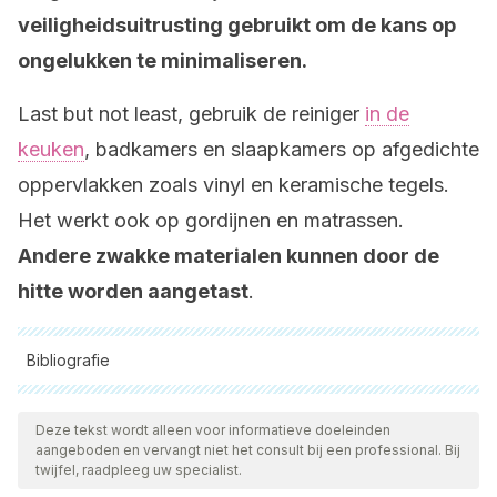
veiligheidsuitrusting gebruikt om de kans op
ongelukken te minimaliseren.
Last but not least, gebruik de reiniger
in de
keuken
, badkamers en slaapkamers op afgedichte
oppervlakken zoals vinyl en keramische tegels.
Het werkt ook op gordijnen en matrassen.
Andere zwakke materialen kunnen door de
hitte worden aangetast
.
Bibliografie
Alle aangehaalde bronnen zijn grondig gecontroleerd door
ons team om hun kwaliteit, betrouwbaarheid, actualiteit en
Deze tekst wordt alleen voor informatieve doeleinden
aangeboden en vervangt niet het consult bij een professional. Bij
geldigheid te waarborgen. De bibliografie van dit artikel werd
twijfel, raadpleeg uw specialist.
beschouwd als betrouwbaar en wetenschappelijk nauwkeurig.