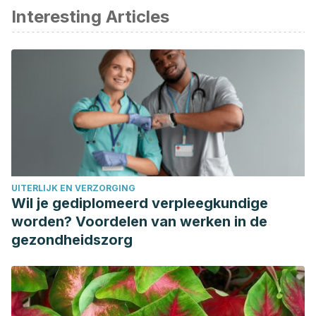
Interesting Articles
Controlar el polvo, los ácaros del polvo y otros alérgenos
en su hogar. Universidad de la Salud de Michigan. Estados
Unidos. https://www.uofmhealth.org/health-library/rt1233
Cui Y, Qian J, Li L, Zhou Y. Alergia inducida por ácaros
domésticos: causas, diagnóstico y perspectivas de futuro.
Revista Internacional de Inmunopatología y Farmacología.
Vol. 32. Reino Unido; 2018.
https://www.ncbi.nlm.nih.gov/pmc/articles/PMC6201173/
Quemaduras no fatales relacionadas con escaldaduras
UITERLIJK EN VERZORGING
entre adultos de ≥ 65 años. Centros para el Control y la
Wil je gediplomeerd verpleegkundige
Prevención de Enfermedades. Estados Unidos, 2009.
worden? Voordelen van werken in de
https://www.cdc.gov/mmwr/preview/mmwrhtml/mm5836a1.htm
gezondheidszorg
Rae H. ¿Puede un trapeador de vapor matar los
gérmenes? Consumer Reports. Estados Unidos; 2020.
https://www.consumerreports.org/es/hogar/puede-
trapeador-de-vapor-matar-germenes/