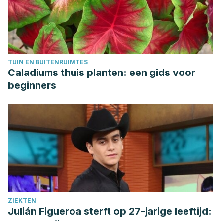
Vapor de agua. Enciclopedia Concepto. Editorial Etecé.
https://concepto.de/vapor-de-agua/
TUIN EN BUITENRUIMTES
Caladiums thuis planten: een gids voor
beginners
ZIEKTEN
Julián Figueroa sterft op 27-jarige leeftijd: