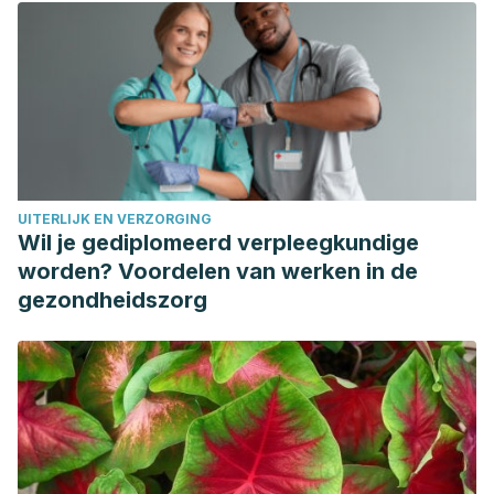
para el parto
. 1992.
https://www.semanticscholar.org/paper/Preparaci%C3%B3n-
para-el-parto-Barrera-
Acosta/72799b4f8b31b8fa1c4978d05095d780d5e7e46f
Gagnon, A. J., and J. Sandall
. “Educación prenatal grupal
o individual para el parto, la maternidad/paternidad o
ambos.”
La Biblioteca Cochrane Plus
2 (2008).
UITERLIJK EN VERZORGING
López, José Salvador Sapién, and Diana Isela Córdoba
Wil je gediplomeerd verpleegkundige
Basulto
. “Psicoprofilaxis perinatal: preparación corporal y
worden? Voordelen van werken in de
psíquica de la mujer embarazada para el
gezondheidszorg
nacimiento.”
Psicología y Salud
17.2 (2007): 219-229.
https://psicologiaysalud.uv.mx/index.php/psicysalud/article/v
Ortega Yalan, Eda Estrella
(2018). Proceso de atención
de enfermería aplicado a gestante con pelvis límite y feto
grande en el Servicio de Gineco Obstetricia de un hospital
de Huacho, 2018. Unidad de Posgrado de Ciencias de la