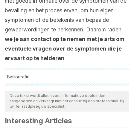
met goede informatie over de symptomen van de
bevalling en het proces ervan, om hun eigen
symptomen of de betekenis van bepaalde
gewaarwordingen te herkennen. Daarom raden
we je aan contact op te nemen met je arts om
eventuele vragen over de symptomen die je
ervaart op te helderen
.
Bibliografie
Alle aangehaalde bronnen zijn grondig gecontroleerd door
ons team om hun kwaliteit, betrouwbaarheid, actualiteit en
Deze tekst wordt alleen voor informatieve doeleinden
aangeboden en vervangt niet het consult bij een professional. Bij
geldigheid te waarborgen. De bibliografie van dit artikel werd
twijfel, raadpleeg uw specialist.
beschouwd als betrouwbaar en wetenschappelijk nauwkeurig.
Interesting Articles
Cartajena Barrera, María, and Rosina del Carmen
Cianelli Acosta
. “Preparación para el parto.”
Preparación