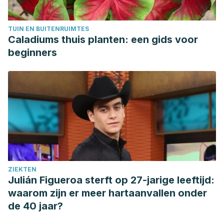
Salud. https://repositorio.upeu.edu.pe/handle/UPEU/1863?
show=full
TUIN EN BUITENRUIMTES
Guía Profesional para la Educación Maternal-Paternal del
Caladiums thuis planten: een gids voor
Embarazo y Parto (2016). Servicio de Coordinación
beginners
Asistencial y Cuidados. SESPA.
ZIEKTEN
Julián Figueroa sterft op 27-jarige leeftijd:
waarom zijn er meer hartaanvallen onder
de 40 jaar?