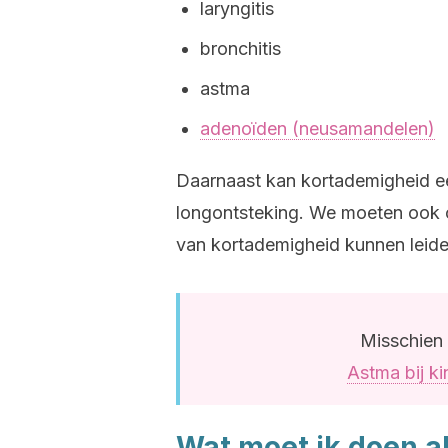
laryngitis
bronchitis
astma
adenoïden (neusamandelen)
Daarnaast kan kortademigheid ee
longontsteking. We moeten ook 
van kortademigheid kunnen leide
Misschien 
Astma bij k
Wat moet ik doen al