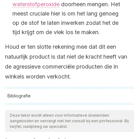
waterstofperoxide
doorheen mengen. Het
meest cruciale hier is om het lang genoeg
op de stof te laten inwerken zodat het de
tijd krijgt om de vlek los te maken.
Houd er ten slotte rekening mee dat dit een
natuurlijk product is dat niet de kracht heeft van
de agressieve commerciële producten die in
winkels worden verkocht.
Bibliografie
Alle aangehaalde bronnen zijn grondig gecontroleerd door
ons team om hun kwaliteit, betrouwbaarheid, actualiteit en
Deze tekst wordt alleen voor informatieve doeleinden
aangeboden en vervangt niet het consult bij een professional. Bij
geldigheid te waarborgen. De bibliografie van dit artikel werd
twijfel, raadpleeg uw specialist.
beschouwd als betrouwbaar en wetenschappelijk nauwkeurig.