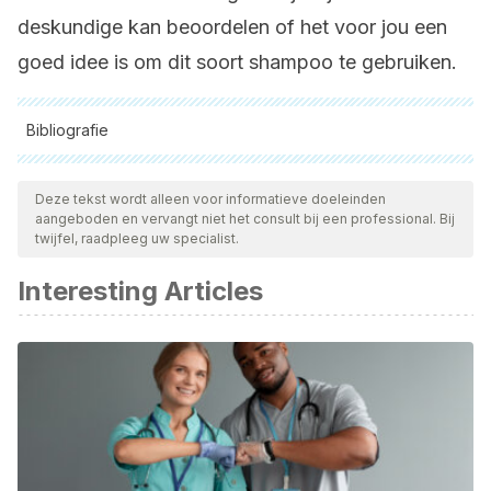
deskundige kan beoordelen of het voor jou een
goed idee is om dit soort shampoo te gebruiken.
Bibliografie
Alle aangehaalde bronnen zijn grondig gecontroleerd door
ons team om hun kwaliteit, betrouwbaarheid, actualiteit en
Deze tekst wordt alleen voor informatieve doeleinden
aangeboden en vervangt niet het consult bij een professional. Bij
geldigheid te waarborgen. De bibliografie van dit artikel werd
twijfel, raadpleeg uw specialist.
beschouwd als betrouwbaar en wetenschappelijk nauwkeurig.
Interesting Articles
Sharquie, K. E., & Al-Obaidi, H. K. (2002). Onion Juice
(Allium cepa L.), A New Topical Treatment for Alopecia
Areata. The Journal of Dermatology, 29(6), 343–346.
https://doi.org/10.1111/j.1346-8138.2002.tb00277.x
Patel, N.R., Mohite, S., & Shaha, R.R. (2018). FORMULATION
AND EVALUATION OF ONION HAIR NOURISHING SHAMPOO.
Journal of Drug Delivery and Therapeutics, 8, 335-337.