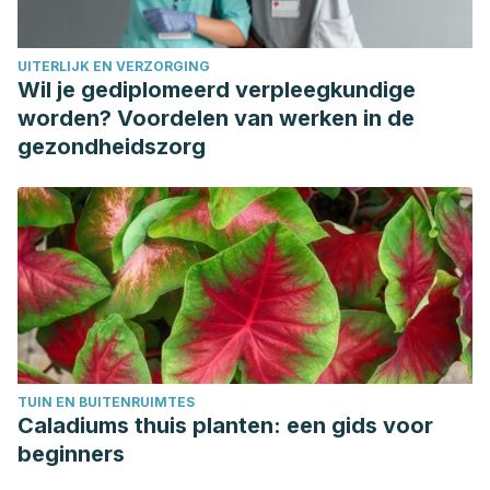
Shafiq, S., Shakir, M., & Ali, Q. (2017). Medicinal uses of
Onion (Allium cepa L.): An Overview.
Life Science
UITERLIJK EN VERZORGING
Journal
,
14
(6), 100–107. Retrieved from
Wil je gediplomeerd verpleegkundige
http://www.lifesciencesite.comOnline
worden? Voordelen van werken in de
gezondheidszorg
TUIN EN BUITENRUIMTES
Caladiums thuis planten: een gids voor
beginners