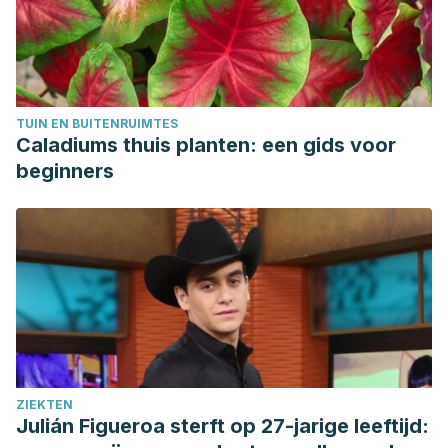
oil: pilot study”,
Climacteric
.
2011 Oct;14(5):558-64.
Caili F, Huan S, Quanhong L., “A review on pharmacological
activities and utilization technologies of pumpkin”,
Plant
Foods Hum Nutr.
2006 Jun;61(2):73-80.
TUIN EN BUITENRUIMTES
Caladiums thuis planten: een gids voor
beginners
ZIEKTEN
Julián Figueroa sterft op 27-jarige leeftijd: