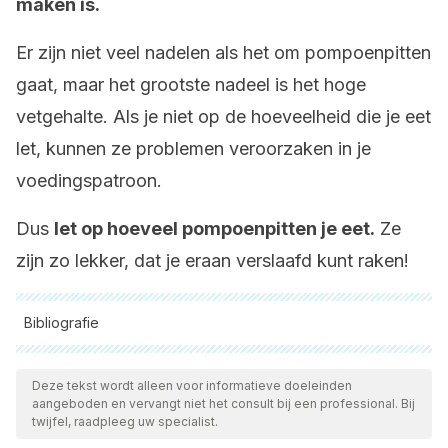
maken is.
Er zijn niet veel nadelen als het om pompoenpitten
gaat, maar het grootste nadeel is het hoge
vetgehalte. Als je niet op de hoeveelheid die je eet
let, kunnen ze problemen veroorzaken in je
voedingspatroon.
Dus
let op hoeveel pompoenpitten je eet.
Ze
zijn zo lekker, dat je eraan verslaafd kunt raken!
Bibliografie
Alle aangehaalde bronnen zijn grondig gecontroleerd door
ons team om hun kwaliteit, betrouwbaarheid, actualiteit en
Deze tekst wordt alleen voor informatieve doeleinden
aangeboden en vervangt niet het consult bij een professional. Bij
geldigheid te waarborgen. De bibliografie van dit artikel werd
twijfel, raadpleeg uw specialist.
beschouwd als betrouwbaar en wetenschappelijk nauwkeurig.