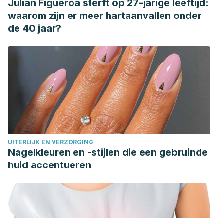
Julián Figueroa sterft op 27-jarige leeftijd:
Krushna NS, Kowsalya A, Radha S, Narayanan RB. Honey
waarom zijn er meer hartaanvallen onder
as a natural preservative of milk. Indian J Exp Biol. 2007
de 40 jaar?
May;45(5):459-64.
Shapla UM, Solayman M, Alam N, Khalil MI, Gan SH. 5-
Hydroxymethylfurfural (HMF) levels in honey and other
food products: effects on bees and human health. Chem
Cent J. 2018 Apr 4;12(1):35.
Yuan X, Huang X, Wang B, Huang YX, Zhang YY, Tang Y,
Yang JY, Chen Q, Jian D, Xie HF, Shi W, Li J. Relationship
between rosacea and dietary factors: A multicenter
UITERLIJK EN VERZORGING
retrospective case-control survey. J Dermatol. 2019
Nagelkleuren en -stijlen die een gebruinde
Mar;46(3):219-225.
huid accentueren
Zhang X, Chen X, Xu Y, Yang J, Du L, Li K, Zhou Y. Milk
consumption and multiple health outcomes: umbrella review
of systematic reviews and meta-analyses in humans. Nutr
Metab (Lond). 2021 Jan 7;18(1):7.