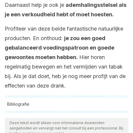
Daarnaast help je ook je
ademhalingsstelsel als
je een verkoudheid hebt of moet hoesten.
Profiteer van deze beide fantastische natuurlijke
producten. En onthoud:
je zou een goed
gebalanceerd voedingspatroon en goede
gewoontes moeten hebben.
Hier horen
regelmatig bewegen en het vermijden van tabak
bij. Als je dat doet, heb je nog meer profijt van de
effecten van deze drank.
Bibliografie
Alle aangehaalde bronnen zijn grondig gecontroleerd door
ons team om hun kwaliteit, betrouwbaarheid, actualiteit en
Deze tekst wordt alleen voor informatieve doeleinden
aangeboden en vervangt niet het consult bij een professional. Bij
geldigheid te waarborgen. De bibliografie van dit artikel werd