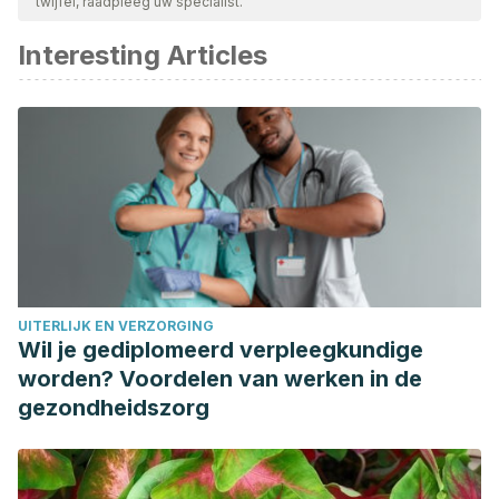
twijfel, raadpleeg uw specialist.
beschouwd als betrouwbaar en wetenschappelijk nauwkeurig.
Interesting Articles
Ahmed S, Sulaiman SA, Baig AA, Ibrahim M, Liaqat S, Fatima
S, Jabeen S, Shamim N, Othman NH. Honey as a Potential
Natural Antioxidant Medicine: An Insight into Its Molecular
Mechanisms of Action. Oxid Med Cell Longev. 2018 Jan
18;2018:8367846.
Ajibola A, Chamunorwa JP, Erlwanger KH. Nutraceutical
values of natural honey and its contribution to human health
and wealth. Nutr Metab (Lond). 2012 Jun 20;9:61.
Barr SI, McCarron DA, Heaney RP, Dawson-Hughes B,
UITERLIJK EN VERZORGING
Berga SL, Stern JS, Oparil S. Effects of increased
Wil je gediplomeerd verpleegkundige
consumption of fluid milk on energy and nutrient intake,
worden? Voordelen van werken in de
body weight, and cardiovascular risk factors in healthy
gezondheidszorg
older adults. J Am Diet Assoc. 2000 Jul;100(7):810-7.
Fakhr-Movahedi A, Mirmohammadkhani M, Ramezani H.
Effect of milk-honey mixture on the sleep quality of