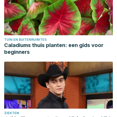
coronary patients: A clinical trial study. Clin Nutr ESPEN.
2018 Dec;28:132-135.
Hatchett A, Berry C, Oliva C, Wiley D, St Hilaire J,
LaRochelle A. A Comparison between Chocolate Milk and a
Raw Milk Honey Solution’s Influence on Delayed Onset of
TUIN EN BUITENRUIMTES
Muscle Soreness. Sports (Basel). 2016 Mar 7;4(1):18.
Caladiums thuis planten: een gids voor
Hosseini SM, Fekrazad R, Malekzadeh H, Farzadinia P,
beginners
Hajiani M. Evaluation and comparison of the effect of
honey, milk and combination of honey-milk on experimental
induced second-degree burns of Rabit. J Family Med Prim
Care. 2020 Feb 28;9(2):915-920.
Juhl CR, Bergholdt HKM, Miller IM, Jemec GBE, Kanters JK,
Ellervik C. Dairy Intake and Acne Vulgaris: A Systematic
Review and Meta-Analysis of 78,529 Children,
Adolescents, and Young Adults. Nutrients. 2018 Aug
ZIEKTEN
9;10(8):1049.