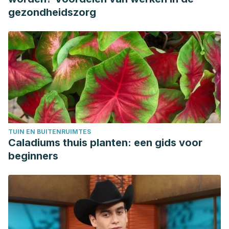
próstata. (n.d.). Retrieved January 23, 2021, from
gezondheidszorg
https://www.redaccionmedica.com/secciones/oncologia-
medica/los-productos-lacteos-asociados-con-mayor-
riesgo-de-cancer-de-prostata-2924
Prostate Cancer Prevention | Prostate Cancer Foundation.
(n.d.). Retrieved January 23, 2021, from
https://www.pcf.org/patient-resources/family-cancer-
risk/prostate-cancer-prevention/
Cáncer de próstata:Toda la información que necesitas |
TUIN EN BUITENRUIMTES
AECC. (n.d.). Retrieved January 23, 2021, from
Caladiums thuis planten: een gids voor
https://www.aecc.es/es/todo-sobre-cancer/tipos-
beginners
cancer/cancer-prostata
¿Qué es el cáncer de próstata? | CDC. (n.d.). Retrieved
January 23, 2021, from
https://www.cdc.gov/spanish/cancer/prostate/basic_info/what
is-prostate-cancer.htm