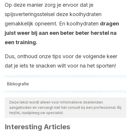
Op deze manier zorg je ervoor dat je
spijsverteringsstelsel deze koolhydraten
gemakkelijk opneemt. En koolhydraten
dragen
juist weer bij aan een beter beter herstel na
een training.
Dus, onthoud onze tips voor de volgende keer
dat je iets te snacken wilt voor na het sporten!
Bibliografie
Alle aangehaalde bronnen zijn grondig gecontroleerd door
ons team om hun kwaliteit, betrouwbaarheid, actualiteit en
Deze tekst wordt alleen voor informatieve doeleinden
aangeboden en vervangt niet het consult bij een professional. Bij
geldigheid te waarborgen. De bibliografie van dit artikel werd
twijfel, raadpleeg uw specialist.
beschouwd als betrouwbaar en wetenschappelijk nauwkeurig.
Interesting Articles
Van Itallie, T. B., Sinisterra, L., & Stare, F. J. (1956). Nutrition