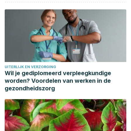
and athletic performance. Journal of the American Medical
Association.
https://doi.org/10.1001/jama.1956.02970290016006
Van Kleef, E., Shimizu, M., & Wansink, B. (2011). Food
compensation: Do exercise ads change food intake?
International Journal of Behavioral Nutrition and Physical
Activity.
https://doi.org/10.1186/1479-5868-8-6
Aragon, A. A., & Schoenfeld, B. J. (2013). Nutrient timing
UITERLIJK EN VERZORGING
revisited: Is there a post-exercise anabolic window? In
Wil je gediplomeerd verpleegkundige
Functional Foods: The Connection Between Nutrition,
worden? Voordelen van werken in de
Health, and Food Science.
https://doi.org/10.1201/b16307
gezondheidszorg