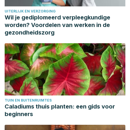
Bielecki, J. E., & Gupta, V. (2021). Cyclothymic Disorder.
UITERLIJK EN VERZORGING
StatPearls.
Wil je gediplomeerd verpleegkundige
https://www.ncbi.nlm.nih.gov/books/NBK557877/
worden? Voordelen van werken in de
Chand, S. P., Arif, H., & Kutlenios, R. M. (2021).
gezondheidszorg
Depression.
StatPearls.
https://www.ncbi.nlm.nih.gov/books/
Culpepper, L. (2014). The diagnosis and treatment of
bipolar disorder: decision-making in primary care.
The
primary care companion for CNS disorders
,
16
(3), 26253.
Jain, A., y Paromamitra. (2022). Desorden afectivo bipolar.
StatPearls
.
https://www.ncbi.nlm.nih.gov/books/NBK558998/#:~:text
Mishra, S., Elliott, H., & Marwaha, R. (2018). Premenstrual
TUIN EN BUITENRUIMTES
Dysphoric Disorder.
StatPearls.
Caladiums thuis planten: een gids voor
https://www.ncbi.nlm.nih.gov/books/NBK532307/
beginners
National Institute of Mental Health (NIH)Trastorno de
desregulación disruptiva del estado de ánimo: Conceptos