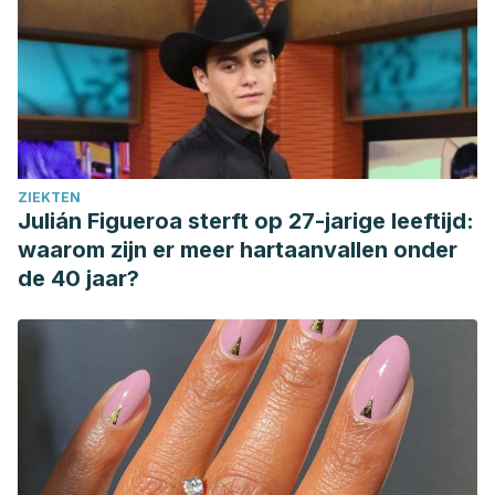
básicos.
https://www.nimh.nih.gov/health/publications/espanol/trastorn
de-desregulacion-
disruptive#:~:text=El%20trastorno%20de%20desregula
Sansone, R. A., & Sansone, L. A. (2009). Dysthymic
disorder: forlorn and overlooked?.
Psychiatry
ZIEKTEN
(Edgmont)
,
6
(5), 46.
Julián Figueroa sterft op 27-jarige leeftijd:
Posada Villa, J. (2018). Prevalencia de trastornos mentales
waarom zijn er meer hartaanvallen onder
y uso de servicios. Resultados preliminares del estudio
de 40 jaar?
nacional de salud mental, Colombia, 2003.
Revista
Colombiana de Rehabilitación
.
https://doi.org/10.30788/revcolreh.v5.n1.2018.277
Jordana, G. B. (2010). Trastornos del estado de ánimo.
Farmaceutico Hospitales
. https://doi.org/10.1016/b978-84-
458-2042-1.50035-0
León-Sanromà, M. (2015).
Trastornos del ánimo
.
AMF
.