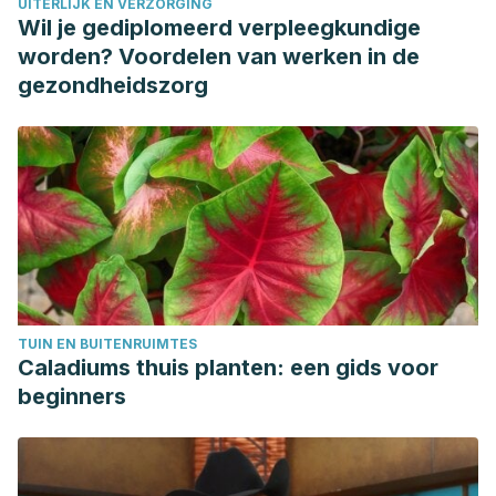
UITERLIJK EN VERZORGING
de Endocrinología. 55 ( 2001 ) pp. 15 – 19
Wil je gediplomeerd verpleegkundige
worden? Voordelen van werken in de
gezondheidszorg
TUIN EN BUITENRUIMTES
Caladiums thuis planten: een gids voor
beginners