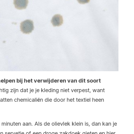
lpen bij het verwijderen van dit soort
ig zijn dat je je kleding niet verpest, want
ten chemicaliën die door het textiel heen
minuten aan. Als de olievlek klein is, dan kan je
n servetje of een droge zakdoek gieten en hier