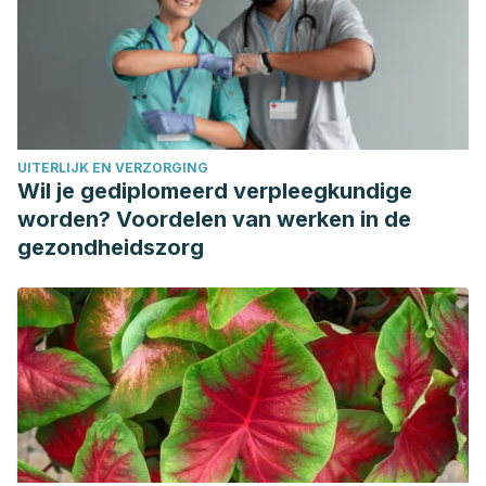
Technologies, 18
(2), 194-206.
https://pubmed.ncbi.nlm.nih.gov/32178615/
Botargues, M., Enz, P., Muso, G. (2019) Tratamiento con
corticoides.
Evidencia, Actualizacion en la Práctica
Ambulatoria, 14
(1).
UITERLIJK EN VERZORGING
https://evidencia.org/index.php/Evidencia/article/view/6071
Wil je gediplomeerd verpleegkundige
Chemeisani, A., Hamade, A., AlRaouf, A., Tarhini, H., Hamze,
worden? Voordelen van werken in de
N., Msheik, A. (2023) The Benefit of Early Epidural
gezondheidszorg
Corticosteroid Injections for Acute Sciatica-Associated
Lower Back Pain: A Four-Year Case Series in Lebanon.
Cureus, 15
(2), 34847.
https://www.ncbi.nlm.nih.gov/pmc/articles/PMC10009298/
Davis, D., Maini, K., Taqi, M., Vasudevan, A. (2024).
Sciatica
.
StatPearls.
https://www.ncbi.nlm.nih.gov/books/NBK507908/
Giménez, C. M., Fermisson, P., Díaz, C. J., Carbonell, S. R.,