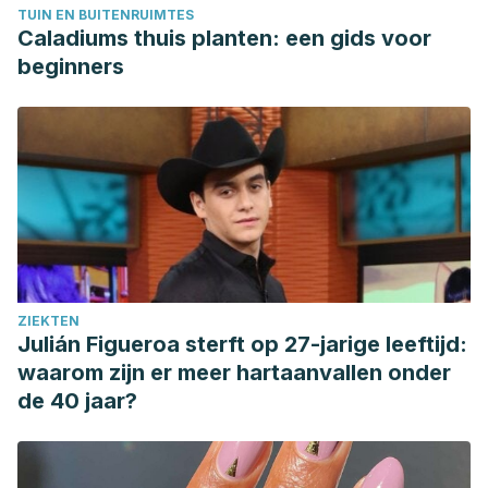
TUIN EN BUITENRUIMTES
López, B. E., & Ruíz, G. V. (2022) A systematic review and
Caladiums thuis planten: een gids voor
meta-analysis of the effectiveness and adverse events of
beginners
gabapentin and pregabalin for sciatica pain.
Atención
Primaria, 54
(1), 102144.
https://www.ncbi.nlm.nih.gov/pmc/articles/PMC8515246/
Harvard Heath Publishing. (21 de abril de 2020).
Sciatica
home remedies and self-care
.
https://www.health.harvard.edu/pain/sciatica-home-
remedies-and-self-care
Hirase, T., Hirase, J., Ling, J., Kuo, P ., Hernandez,G., Giwa,
ZIEKTEN
K., Marco, R. (2021) Duloxetine for the Treatment of
Julián Figueroa sterft op 27-jarige leeftijd:
Chronic Low Back Pain: A Systematic Review of
waarom zijn er meer hartaanvallen onder
Randomized Placebo-Controlled Trials.
Cureus, 5,
15169.
de 40 jaar?
https://www.ncbi.nlm.nih.gov/pmc/articles/PMC8140818/
Lanas, A., Perez, B., Alonso, J., Hernández, C. B., Barón, E.
G., Perez, A. Á., Calvet, X., García, J. F., Gobbo, M., &