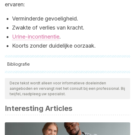
ervaren:
Verminderde gevoeligheid.
Zwakte of verlies van kracht.
Urine-incontinentie
.
Koorts zonder duidelijke oorzaak.
Bibliografie
Alle aangehaalde bronnen zijn grondig gecontroleerd door
ons team om hun kwaliteit, betrouwbaarheid, actualiteit en
Deze tekst wordt alleen voor informatieve doeleinden
aangeboden en vervangt niet het consult bij een professional. Bij
geldigheid te waarborgen. De bibliografie van dit artikel werd
twijfel, raadpleeg uw specialist.
beschouwd als betrouwbaar en wetenschappelijk nauwkeurig.
Interesting Articles
Ansari, R., Dadbakhsh, A., Hasani, F., Hosseinzadeh, F.,
Abolhassanzadeh, Z., Zarshenas, M. (2021) Traditional
Aspects of Sciatic Pain Management and Allied Therapies
from Persian Medical Reports.
Current Drug Discovery