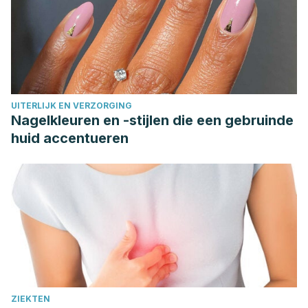
Gonzalez, J. R. (2014). Recomendaciones para una
prescripción segura de antiinflamatorios no esteroideos:
documento de consenso elaborado por expertos
nominados por 3 sociedades científicas (SER-SEC-AEG).
Reumatología Clínica, 10
(2), 68-84.
UITERLIJK EN VERZORGING
https://www.reumatologiaclinica.org/es-recomendaciones-
Nagelkleuren en -stijlen die een gebruinde
una-prescripcion-segura-antiinflamatorios-articulo-
huid accentueren
S1699258X13002131
.
Oliveira, M., Ferreira, M., Hancock M., Oliveira, V.,
McLachlan A., Koes B., Ferreira P., Cohen S., Pinto R.
(2020) Epidural corticosteroid injections for lumbosacral
radicular pain.
Cochrane Database of Systematic Reviews,
4.
https://www.cochrane.org/es/CD013577/BACK_inyecciones-
de-corticosteroides-para-el-tratamiento-de-la-ciatica
ZIEKTEN
Rasmussen‐Barr, E., Held, U., Grooten, W., Roelofs, P.,