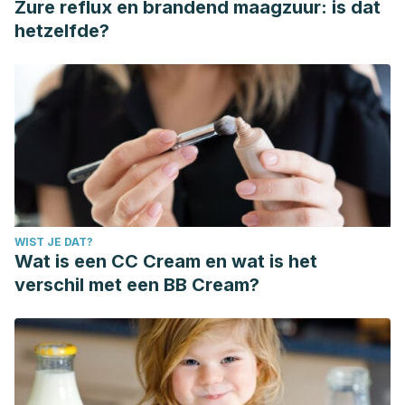
Zure reflux en brandend maagzuur: is dat
Koes, B., Tulder, M., Wertli, M., Cochrane Back and Neck
hetzelfde?
Group. (2016) Non‐steroidal anti‐inflammatory drugs for
sciatica.
Cochrane Database of Systematic Reviews,
10
(10).
https://www.ncbi.nlm.nih.gov/pmc/articles/PMC6461200/
Santos, C., Donosob​, R., Ganga, M., Eugenin, O., Lira, F.,
Santelicesc, J. (2020) Dolor lumbar: revisión y evidencia
de tratamiento. Lumbalgia: revisión y evidencia del
tratamiento.
Revista Médica los Condes, 31
(5-6), 387-395.
WIST JE DAT?
https://www.sciencedirect.com/science/article/pii/S0716864
Wat is een CC Cream en wat is het
Saragiotto, B; Machado, G., Ferreira, M., Pinheiro, M.,
verschil met een BB Cream?
Abdel, C., Maher. (2016). Paracetamol para el dolor lumbar.
Cochrane Database of Systematic Reviews, 6.
https://www.cochranelibrary.com/es/cdsr/doi/10.1002/1465185
See, S., Ginzburg, R. (2008). Choosing a Skeletal Muscle
Relaxant.
American Family Physician, 78
(3), 365-370.