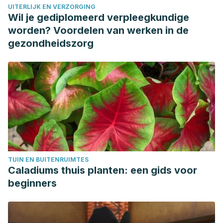
UITERLIJK EN VERZORGING
(Cabbage) methanol extract in mice with contact dermatitis.
Wil je gediplomeerd verpleegkundige
Pharmacogn Mag. 2018;
worden? Voordelen van werken in de
MASUZAWA M, MASUZAWA M, ARAKAWA N, HAMADA Y,
gezondheidszorg
TAMAUCHI H, MORITA M, et al. Immune Milk Suppresses
Herpes Simplex Virus Type 1. J Nutr Sci Vitaminol (Tokyo).
2016;
Jassim SAA, Naji MA. Novel antiviral agents: A medicinal
plant perspective. Journal of Applied Microbiology. 2003.
TUIN EN BUITENRUIMTES
Caladiums thuis planten: een gids voor
beginners