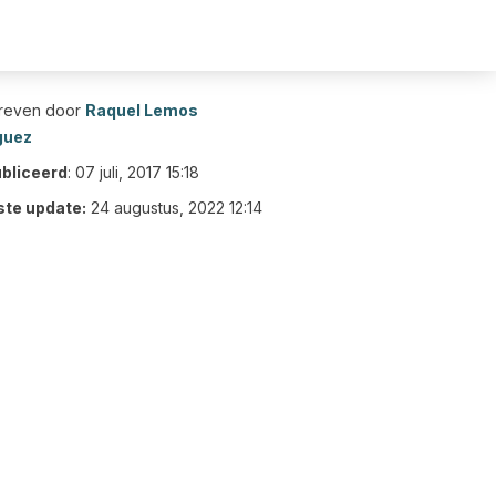
reven door
Raquel Lemos
guez
bliceerd
:
07 juli, 2017 15:18
ste update:
24 augustus, 2022 12:14