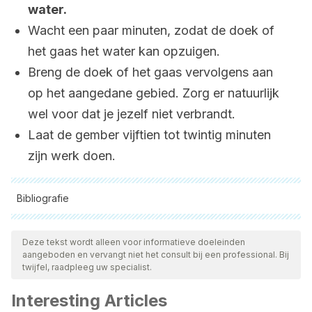
water.
Wacht een paar minuten, zodat de doek of
het gaas het water kan opzuigen.
Breng de doek of het gaas vervolgens aan
op het aangedane gebied. Zorg er natuurlijk
wel voor dat je jezelf niet verbrandt.
Laat de gember vijftien tot twintig minuten
zijn werk doen.
Bibliografie
Alle aangehaalde bronnen zijn grondig gecontroleerd door
ons team om hun kwaliteit, betrouwbaarheid, actualiteit en
Deze tekst wordt alleen voor informatieve doeleinden
aangeboden en vervangt niet het consult bij een professional. Bij
geldigheid te waarborgen. De bibliografie van dit artikel werd
twijfel, raadpleeg uw specialist.
beschouwd als betrouwbaar en wetenschappelijk nauwkeurig.
Interesting Articles
Aaron, D. L., Patel, A., Kayiaros, S., & Calfee, R. (2011). Four