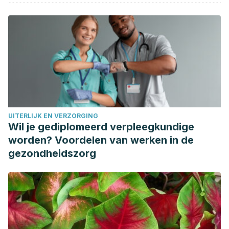
common types of bursitis: Diagnosis and management.
Journal of the American Academy of Orthopaedic
Surgeons.
https://doi.org/10.5435/00124635-201106000-
00006
Childers, M. K. (2006). Trochanteric Bursitis. In Pain
Management.
https://doi.org/10.1016/B978-0-7216-0334-
6.50101-1
Lustenberger, D. P., Ng, V. Y., Best, T. M., & Ellis, T. J. (2011).
UITERLIJK EN VERZORGING
Efficacy of treatment of trochanteric bursitis: A systematic
Wil je gediplomeerd verpleegkundige
review. Clinical Journal of Sport Medicine.
worden? Voordelen van werken in de
https://doi.org/10.1097/JSM.0b013e318221299c
gezondheidszorg