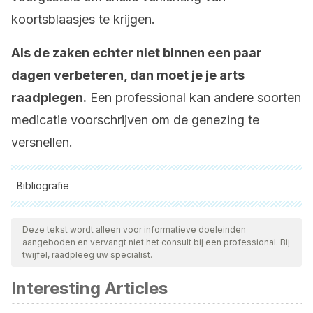
koortsblaasjes te krijgen.
Als de zaken echter niet binnen een paar
dagen verbeteren, dan moet je je arts
raadplegen.
Een professional kan andere soorten
medicatie voorschrijven om de genezing te
versnellen.
Bibliografie
Alle aangehaalde bronnen zijn grondig gecontroleerd door
ons team om hun kwaliteit, betrouwbaarheid, actualiteit en
Deze tekst wordt alleen voor informatieve doeleinden
aangeboden en vervangt niet het consult bij een professional. Bij
geldigheid te waarborgen. De bibliografie van dit artikel werd
twijfel, raadpleeg uw specialist.
beschouwd als betrouwbaar en wetenschappelijk nauwkeurig.
Interesting Articles
Opstelten, W., Neven, A. K., & Eekhof, J. (2008). Treatment
and prevention of herpes labialis. Canadian Family