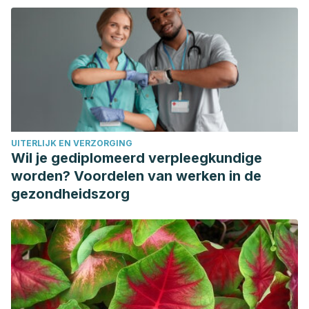
Physician.
Majewski, M. (2014). Allium sativum: facts and myths
regarding human health. Roczniki Panstwowego Zakladu
Higieny.
Weber, N. D., Andersen, D. O., North, J. A., Murray, B. K.,
Lawson, L. D., & Hughes, B. G. (1992). In vitro virucidal
effects of Allium sativum (garlic) extract and compounds.
UITERLIJK EN VERZORGING
Planta Medica. https://doi.org/10.1055/s-2006-961504
Wil je gediplomeerd verpleegkundige
Aslani, A., Zolfaghari, B., & Fereidani, Y. (2018). Design,
worden? Voordelen van werken in de
formulation, and evaluation of a herbal gel contains
gezondheidszorg
melissa, sumac, licorice, rosemary, and geranium for
treatment of recurrent labial herpes infections. Dental
Research Journal. https://doi.org/10.4103/1735-3327.231865
Feily, A., & Namazi, M. R. (2009). Aloe vera in dermatology:
a brief review. Giornale Italiano Di Dermatologia e
Venereologia : Organo Ufficiale, Società Italiana Di