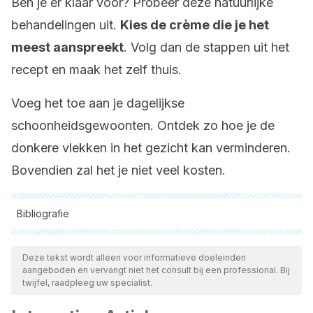
Ben je er klaar voor? Probeer deze natuurlijke
behandelingen uit.
Kies de crème die je het
meest aanspreekt
. Volg dan de stappen uit het
recept en maak het zelf thuis.
Voeg het toe aan je dagelijkse
schoonheidsgewoonten. Ontdek zo hoe je de
donkere vlekken in het gezicht kan verminderen.
Bovendien zal het je niet veel kosten.
Bibliografie
Alle aangehaalde bronnen zijn grondig gecontroleerd door
ons team om hun kwaliteit, betrouwbaarheid, actualiteit en
Deze tekst wordt alleen voor informatieve doeleinden
aangeboden en vervangt niet het consult bij een professional. Bij
geldigheid te waarborgen. De bibliografie van dit artikel werd
twijfel, raadpleeg uw specialist.
beschouwd als betrouwbaar en wetenschappelijk nauwkeurig.