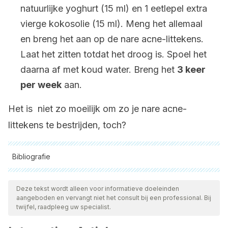
natuurlijke yoghurt (15 ml) en 1 eetlepel extra
vierge kokosolie (15 ml). Meng het allemaal
en breng het aan op de nare acne-littekens.
Laat het zitten totdat het droog is. Spoel het
daarna af met koud water. Breng het
3 keer
per week
aan.
Het is niet zo moeilijk om zo je nare acne-
littekens te bestrijden, toch?
Bibliografie
Alle aangehaalde bronnen zijn grondig gecontroleerd door
ons team om hun kwaliteit, betrouwbaarheid, actualiteit en
Deze tekst wordt alleen voor informatieve doeleinden
aangeboden en vervangt niet het consult bij een professional. Bij
geldigheid te waarborgen. De bibliografie van dit artikel werd
twijfel, raadpleeg uw specialist.
beschouwd als betrouwbaar en wetenschappelijk nauwkeurig.