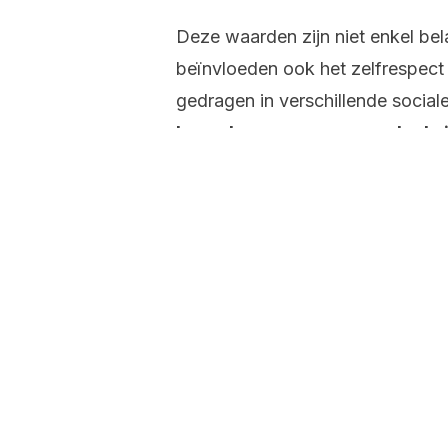
Deze waarden zijn niet enkel bel
beïnvloeden ook het zelfrespect 
gedragen in verschillende sociale
leven lang mee gaan en deel u
Onthou echter wel dat kinderen h
geeft. Daarom is het belangrijk d
brengen. Voordat ze proberen hu
verantwoordelijkheid, vriendelij
Het is nutteloos om te proberen e
gedrag niet wordt weerspiegeld i
het onderwijzen van waarden, ma
ervan.