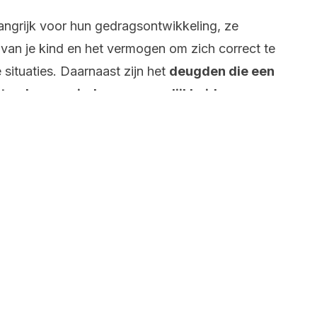
angrijk voor hun gedragsontwikkeling, ze
van je kind en het vermogen om zich correct te
 situaties. Daarnaast zijn het
deugden die een
itmaken van ieders persoonlijkheid.
et beste leren als je zelf het goede voorbeeld
at ouders deze waarden dagelijks in de praktijk
n kinderen te onderwijzen over
kheid of welke andere waarde dan ook.
en kind een goede les te laten leren als dit
n hun familie. Daarom gaat het niet alleen om
ar om het daadwerkelijk in de praktijk brengen