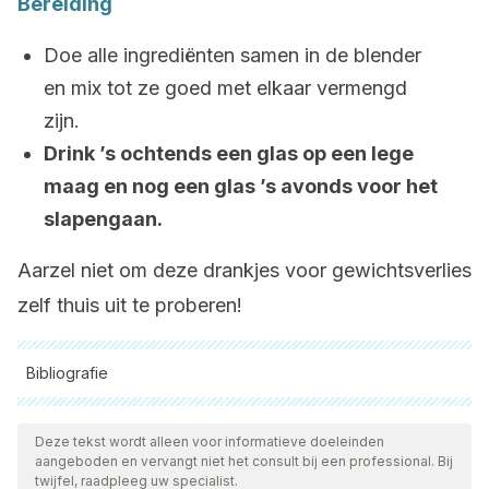
Bereiding
Doe alle ingrediënten samen in de blender
en mix tot ze goed met elkaar vermengd
zijn.
Drink ’s ochtends een glas op een lege
maag en nog een glas ’s avonds voor het
slapengaan.
Aarzel niet om deze drankjes voor gewichtsverlies
zelf thuis uit te proberen!
Bibliografie
Alle aangehaalde bronnen zijn grondig gecontroleerd door
ons team om hun kwaliteit, betrouwbaarheid, actualiteit en
Deze tekst wordt alleen voor informatieve doeleinden
aangeboden en vervangt niet het consult bij een professional. Bij
geldigheid te waarborgen. De bibliografie van dit artikel werd
twijfel, raadpleeg uw specialist.