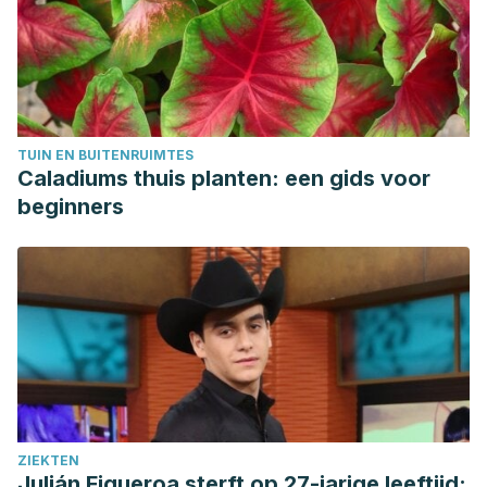
TUIN EN BUITENRUIMTES
Caladiums thuis planten: een gids voor
beginners
ZIEKTEN
Julián Figueroa sterft op 27-jarige leeftijd: