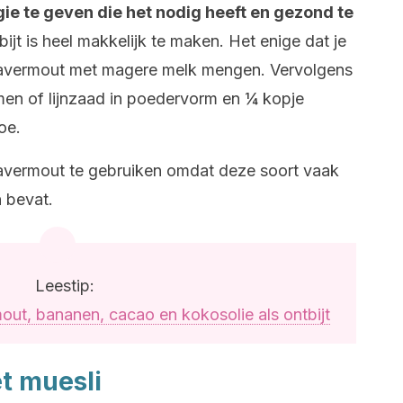
gie te geven die het nodig heeft en gezond te
bijt is heel makkelijk te maken. Het enige dat je
 havermout met magere melk mengen. Vervolgens
men of lijnzaad in poedervorm en ¼ kopje
oe.
avermout te gebruiken omdat deze soort vaak
 bevat.
Leestip:
t, bananen, cacao en kokosolie als ontbijt
t muesli